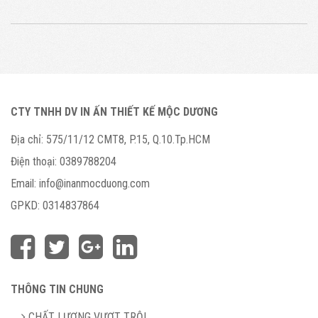
CTY TNHH DV IN ẤN THIẾT KẾ MỘC DƯƠNG
Địa chỉ:
575/11/12 CMT8, P.15, Q.10.Tp.HCM
Điện thoại:
0389788204
Email:
info@inanmocduong.com
GPKD:
0314837864
THÔNG TIN CHUNG
CHẤT LƯỢNG VƯỢT TRỘI