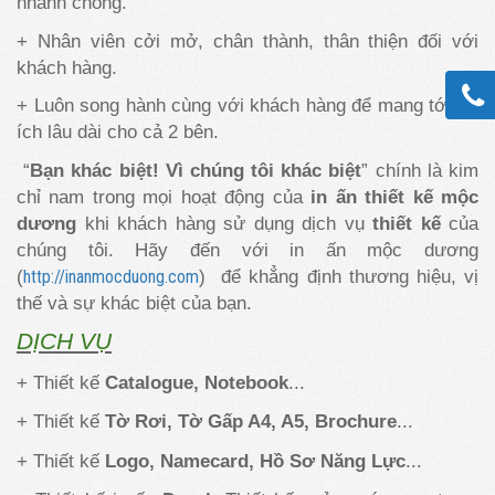
nhanh chóng.
+ Nhân viên cởi mở, chân thành, thân thiện đối với
khách hàng.
+ Luôn song hành cùng với khách hàng để mang tới lợi
ích lâu dài cho cả 2 bên.
“
Bạn khác biệt! Vì chúng tôi khác biệt
” chính là kim
chỉ nam trong mọi hoạt động của
in ấn thiết kế mộc
dương
khi khách hàng sử dụng dịch vụ
thiết kế
của
chúng tôi. Hãy đến với in ấn mộc dương
(
) để khẳng định thương hiệu, vị
http://inanmocduong.com
thế và sự khác biệt của bạn.
DỊCH VỤ
+ Thiết kế
Catalogue, Notebook
...
+ Thiết kế
Tờ Rơi, Tờ Gấp A4, A5, Brochure
...
+ Thiết kế
Logo, Namecard, Hồ Sơ Năng Lực
...