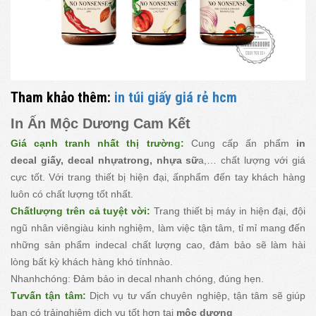
Tham khảo thêm:
in túi giấy giá rẻ hcm
In Ấn Mộc Dương Cam Kết
Giá cạnh tranh nhất thị trường:
Cung cấp ấn phẩm
in
decal giấy, decal nhựatrong, nhựa sữ
a,… chất lượng với giá
cực tốt. Với trang thiết bị hiện đại, ấnphẩm đến tay khách hàng
luôn có chất lượng tốt nhất.
Chấtlượng trên cả tuyệt vời:
Trang thiết bị máy in hiện đại, đội
ngũ nhân viêngiàu kinh nghiệm, làm việc tận tâm, tỉ mỉ mang đến
những sản phẩm indecal chất lượng cao, đảm bảo sẽ làm hài
lòng bất kỳ khách hàng khó tínhnào.
Nhanhchóng: Đảm bảo in decal nhanh chóng, đúng hẹn.
Tưvấn tận tâm:
Dịch vụ tư vấn chuyên nghiệp, tận tâm sẽ giúp
bạn có trảinghiệm dịch vụ tốt hơn tại
mộc dương