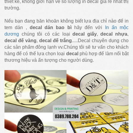
thiết kế, không giới hạn về số lượng in decal giá rẻ nhất thị
trường.
Nếu bạn đang băn khoăn không biết lựa địa chỉ nào để in
tem dán ,
decal dán bao bì
hãy đến với
In ấn mộc
dương
chúng tôi có các loại
decal giấy
,
decal nhựa
,
decal đế vàng
,
decal đế trắng
.....Decal chuyên dụng cho
các sản phẩm đông lạnh vv.Chúng tôi sẽ tư vấn cho khách
hàng để có thể lựa chọn loại
decal
phù hợp để làm nổi bật
thương hiệu và ấn tượng cho người dùng.