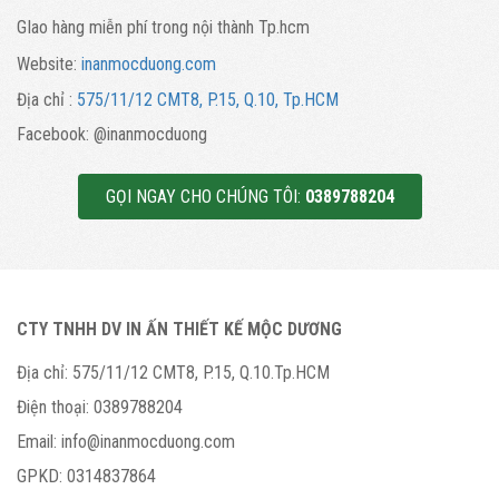
GIao hàng miễn phí trong nội thành Tp.hcm
Website:
inanmocduong.com
Địa chỉ :
575/11/12 CMT8, P.15, Q.10, Tp.HCM
Facebook: @inanmocduong
GỌI NGAY CHO CHÚNG TÔI:
0389788204
CTY TNHH DV IN ẤN THIẾT KẾ MỘC DƯƠNG
Địa chỉ:
575/11/12 CMT8, P.15, Q.10.Tp.HCM
Điện thoại:
0389788204
Email:
info@inanmocduong.com
GPKD:
0314837864