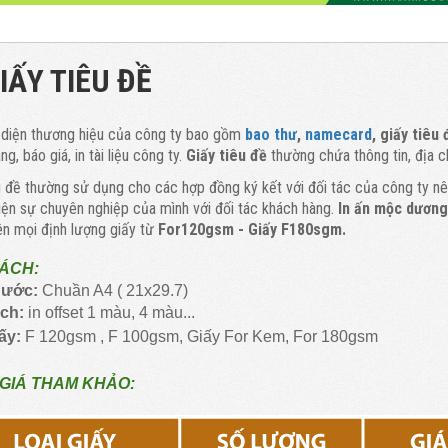
GIẤY TIÊU ĐỀ
diện thương hiệu của công ty bao gồm
bao thư
,
namecard
, giấy tiêu 
g, báo giá, in tài liệu công ty.
Giấy tiêu đề
thường chứa thông tin, địa c
u đề thường sử dụng cho các hợp đồng ký kết với đối tác của công ty nên
iện sự chuyên nghiệp của mình với đối tác khách hàng.
In ấn mộc dươn
ên mọi định lượng giấy từ
For120gsm - Giấy F180sgm.
ÁCH:
hước:
Chuần A4 ( 21x29.7)
ch:
in offset 1 màu, 4 màu...
iấy:
F 120gsm , F 100gsm, Giấy For Kem, For 180gsm
GIÁ THAM KHẢO: