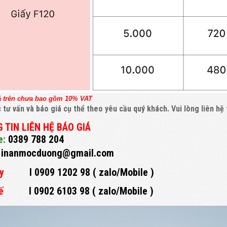
á trên chưa bao gồm 10% VAT
 tư vấn và báo giá cụ thể theo yêu cầu quý khách. Vui lòng liên hệ 
 TIN LIÊN HỆ BÁO GIÁ
e:
0389 788 204
:
inanmocduong@gmail.com
y
I 0909 1202 98 ( zalo/Mobile )
ế
I
0902 6103 98
( zalo/Mobile )