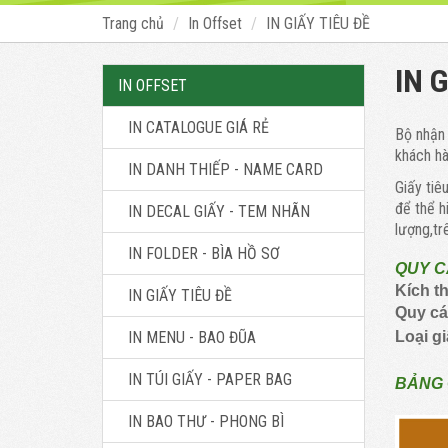
Trang chủ
In Offset
IN GIẤY TIÊU ĐỀ
IN 
IN OFFSET
IN CATALOGUE GIÁ RẺ
Bộ nhận 
khách hàn
IN DANH THIẾP - NAME CARD
Giấy tiê
để thể h
IN DECAL GIẤY - TEM NHÃN
lượng,tr
IN FOLDER - BÌA HỒ SƠ
QUY C
Kích t
IN GIẤY TIÊU ĐỀ
Quy cá
IN MENU - BAO ĐŨA
Loại g
IN TÚI GIẤY - PAPER BAG
BẢNG 
IN BAO THƯ - PHONG BÌ