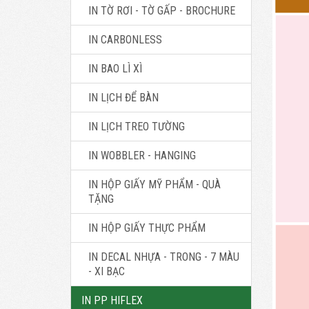
IN TỜ RƠI - TỜ GẤP - BROCHURE
IN CARBONLESS
IN BAO LÌ XÌ
IN LỊCH ĐỂ BÀN
IN LỊCH TREO TƯỜNG
IN WOBBLER - HANGING
IN HỘP GIẤY MỸ PHẨM - QUÀ
TẶNG
IN HỘP GIẤY THỰC PHẨM
IN DECAL NHỰA - TRONG - 7 MÀU
- XI BẠC
IN PP HIFLEX