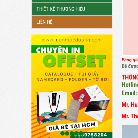
THIẾT KẾ THƯƠNG HIỆU
LIÊN HỆ
Bảng gi
Để được
THÔNG
Hotlin
Email
Mr. Hu
Mr. Th