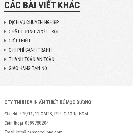
CÁC BÀI VIẾT KHÁC
DỊCH VỤ CHUYÊN NGHIỆP
CHẤT LƯỢNG VƯỢT TRỘI
GIỚI THIỆU
CHI PHÍ CẠNH TRANH
THANH TOÁN AN TOÀN
GIAO HÀNG TẬN NƠI
CTY TNHH DV IN ẤN THIẾT KẾ MỘC DƯƠNG
Địa chỉ:
575/11/12 CMT8, P.15, Q.10.Tp.HCM
Điện thoại:
0389788204
Email:
info@inanmocduong.com