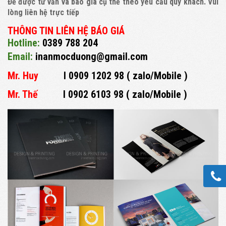
Để được tư vấn và báo giá cụ thể theo yêu cầu quý khách. Vui
lòng liên hệ trực tíếp
THÔNG TIN LIÊN HỆ BÁO GIÁ
Hotline:
0389 788 204
Email:
inanmocduong@gmail.com
Mr. Huy
I 0909 1202 98 ( zalo/Mobile )
Mr. Thế
I
0902 6103 98
( zalo/Mobile )