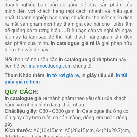
doanh nghiệp bạn luôn cố gắng để đưa sản phẩm của
mình đến với khách hàng một cách nhanh và hiệu quả
nhất. Doanh nghiệp bạn đang chuẩn bị cho một chiến dịch
ra mắt sản phẩm mới hay tham gia các hội chợ, triển lãm
để quảng bá thương hiệu …Điều bạn cần và nghĩ tới ngay
lúc này là làm sao để thu hút khách hàng quan tâm đến
sản phẩm của mình.
in catalogue giá rẻ
là giải pháp hữu
hiệu cho vấn đề này.
Nếu bạn có nhu cầu cần
in catalogue giá rẻ tphcm
hãy
liên hệ với
inanmocduong.com
chúng tôi
Tham Khảo thêm
:
in tờ rơi giá rẻ
,
in giấy tiêu đề,
in túi
giấy giá rẻ hcm
QUY CÁCH:
In catalogue giá rẻ
thành phầm theo yêu cầu của khách
hàng với nhiều hình dạng khác nhau
Chất liệu giấy:
C80 - C300 gsm. In Catalogue thường có
bìa giấy dày hơn ruột, có cán màng, đóng kim hoặc đóng
gáy
Kích thước:
A6(10x15)cm, A5(20x15)cm, A4(21x29.7)cm,
20x20 cm.... hoặc theo yêu cầu