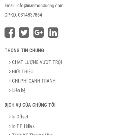
Email:
info@inanmocduong.com
GPKD:
0314837864
THÔNG TIN CHUNG
CHẤT LƯỢNG VƯỢT TRỘI
GIỚI THIỆU
CHI PHÍ CẠNH TRANH
Liên hệ
DỊCH VỤ CỦA CHÚNG TÔI
In Offset
In PP Hiflex