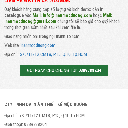
LIÊN HỆ ĐẶT IN CATALOGUE:
Quý khách hàng cung cấp số lượng và kích thước cần
in
catalogue
vào
Mail: info@inanmocduong.com
hoặc
Mail:
inanmocduong@gmail.com
chúng tôi sẽ báo giá cho quý khách
trong thời gian sớm nhất sau khi xem file in.
GIao hàng miễn phí trong nội thành Tp.hcm
Website:
inanmocduong.com
Địa chỉ :
575/11/12 CMT8, P.15, Q.10, Tp.HCM
GỌI NGAY CHO CHÚNG TÔI:
0389788204
CTY TNHH DV IN ẤN THIẾT KẾ MỘC DƯƠNG
Địa chỉ:
575/11/12 CMT8, P.15, Q.10.Tp.HCM
Điện thoại:
0389788204